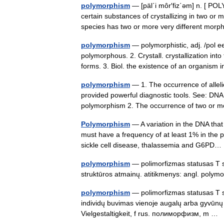
polymorphism
— [päl΄i môr′fiz΄əm] n. [ P
certain substances of crystallizing in two or m
species has two or more very different mor
polymorphism
— polymorphistic, adj. /pol ee
polymorphous. 2. Crystall. crystallization into
forms. 3. Biol. the existence of an organi
polymorphism
— 1. The occurrence of alleli
provided powerful diagnostic tools. See: DNA d
polymorphism 2. The occurrence of two or
Polymorphism
— A variation in the DNA tha
must have a frequency of at least 1% in the 
sickle cell disease, thalassemia and G6P
polymorphism
— polimorfizmas statusas T sr
struktūros atmainų. atitikmenys: angl. po
polymorphism
— polimorfizmas statusas T sri
individų buvimas vienoje augalų arba gyvūnų
Vielgestaltigkeit, f rus. полиморфизм, m …