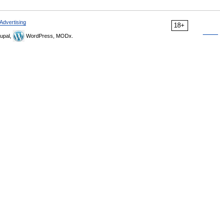
Advertising
18+
upal,
WordPress, MODx.