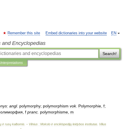
Remember this site
Embed dictionaries into your website
EN
s and Encyclopedias
Search!
Interpretations
enys
:
angl
.
polymorphy
;
polymorphism
vok
.
Polymorphie
,
f
;
полиморфия
,
f
pranc
.
polymorphisme
,
m
ų
ir
rusų
kalbomis
. –
Vilnius
:
Mokslo
ir
enciklopedijų
leidybos
institutas
.
Vilius