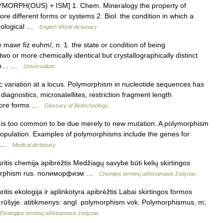
OLYMORPH(OUS) + ISM] 1. Chem. Mineralogy the property of
ore different forms or systems 2. Biol. the condition in which a
phological …
English World dictionary
 mawr fiz euhm/, n. 1. the state or condition of being
 two or more chemically identical but crystallographically distinct
sm in… …
Universalium
c variation at a locus. Polymorphism in nucleotide sequences has
iagnostics, microsatellites, restriction fragment length
 more forms …
Glossary of Biotechnology
t is too common to be due merely to new mutation. A polymorphism
population. Examples of polymorphisms include the genes for
D… …
Medical dictionary
itis chemija apibrėžtis Medžiagų savybė būti kelių skirtingos
lymorphism rus. полиморфизм …
Chemijos terminų aiškinamasis žodynas
tis ekologija ir aplinkotyra apibrėžtis Labai skirtingos formos
 rūšyje. atitikmenys: angl. polymorphism vok. Polymorphismus, m;
Ekologijos terminų aiškinamasis žodynas