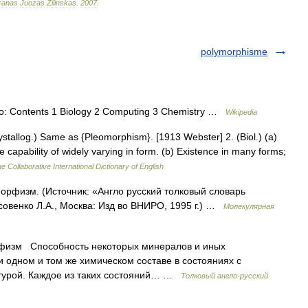
ranas
Juozas
Žilinskas
.
2007
.
polymorphisme
to: Contents 1 Biology 2 Computing 3 Chemistry …
Wikipedia
stallog.) Same as {Pleomorphism}. [1913 Webster] 2. (Biol.) (a)
e capability of widely varying in form. (b) Existence in many forms;
e Collaborative International Dictionary of English
орфизм. (Источник: «Англо русский толковый словарь
совенко Л.А., Москва: Изд во ВНИРО, 1995 г.) …
Молекулярная
изм Способность некоторых минералов и иных
и одном и том же химическом составе в состояниях с
ктурой. Каждое из таких состояний… …
Толковый англо-русский