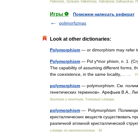
Palenskis
,
Vytautas
Valiukėnas
,
Valerijonas
Žalkauskas
,
P
Игры ⚽
Поможем написать реферат
polimorfizmas
Look at other dictionaries:
Polymorphism
— or dimorphism may refer 
Polymorphism
— Pol y*mor phism, n. 1. (Cry
The capability of assuming different forms; th
the coexistence, in the same locality,… …
Th
polymorphism
— polymorphism. См. полим
генетических терминов». Арефьев В.А., Ли
биология и генетика. Толковый словарь.
polymorphism
— Polymorphism Полиморф
кристаллических веществ существовать пр
различной атомной кристаллической стру
словарь по нанотехнологии. - М.