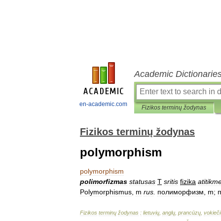
Academic Dictionarie
en-academic.com
Fizikos terminų žodynas
Fizikos terminų žodynas
polymorphism
polymorphism
polimorfizmas
statusas
T
sritis
fizika
atitikm
Polymorphismus
,
m
rus
.
полиморфизм
,
m
;
Fizikos
terminų
žodynas
:
lietuvių
,
anglų
,
prancūzų
,
vokieči